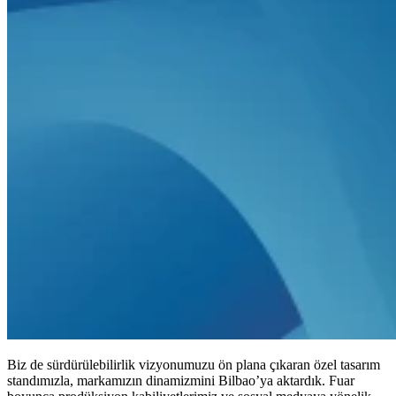
Biz de sürdürülebilirlik vizyonumuzu ön plana çıkaran özel tasarım
standımızla, markamızın dinamizmini Bilbao’ya aktardık. Fuar