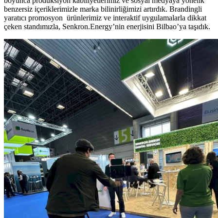
boyunca prodüksiyon kabiliyetlerimiz ve sosyal medyaya yönelik
benzersiz içeriklerimizle marka bilinirliğimizi artırdık. Brandingli
yaratıcı promosyon ürünlerimiz ve interaktif uygulamalarla dikkat
çeken standımızla, Senkron.Energy’nin enerjisini Bilbao’ya taşıdık.