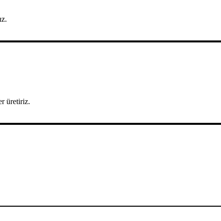
ız.
r üretiriz.
.