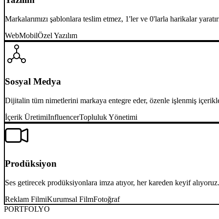
Markalarımızı şablonlara teslim etmez, 1'ler ve 0'larla harikalar yaratır
Web
Mobil
Özel Yazılım
Sosyal Medya
Dijitalin tüm nimetlerini markaya entegre eder, özenle işlenmiş içerikle
İçerik Üretimi
Influencer
Topluluk Yönetimi
Prodüksiyon
Ses getirecek prodüksiyonlara imza atıyor, her kareden keyif alıyoruz
Reklam Filmi
Kurumsal Film
Fotoğraf
PORTFOLYO