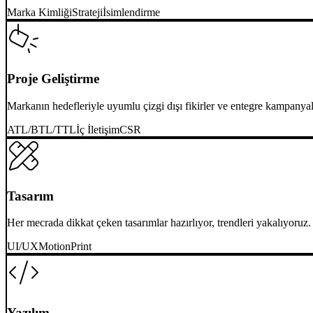
Marka Kimliği
Strateji
İsimlendirme
Proje Geliştirme
Markanın hedefleriyle uyumlu çizgi dışı fikirler ve entegre kampanya
ATL/BTL/TTL
İç İletişim
CSR
Tasarım
Her mecrada dikkat çeken tasarımlar hazırlıyor, trendleri yakalıyoruz.
UI/UX
Motion
Print
Yazılım