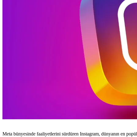
Meta bünyesinde faaliyetlerini sürdüren Instagram, dünyanın en popüler