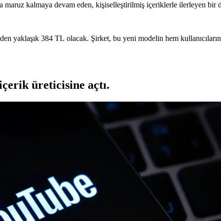
maruz kalmaya devam eden, kişiselleştirilmiş içeriklerle ilerleyen bir
en yaklaşık 384 TL olacak. Şirket, bu yeni modelin hem kullanıcıların 
içerik üreticisine açtı.