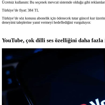
Ücretsiz kullanım: Bu seçenek mevcut sistemde olduğu gibi reklamlara 
Türkiye’de fiyat: 384 TL
Türkiye’de söz konusu abonelik için ödenecek tutar güncel kur üzerind
deneyimi taleplerine yanıt vermeyi hedeflediğini vurguluyor.
YouTube, çok dilli ses özelliğini daha fazla 