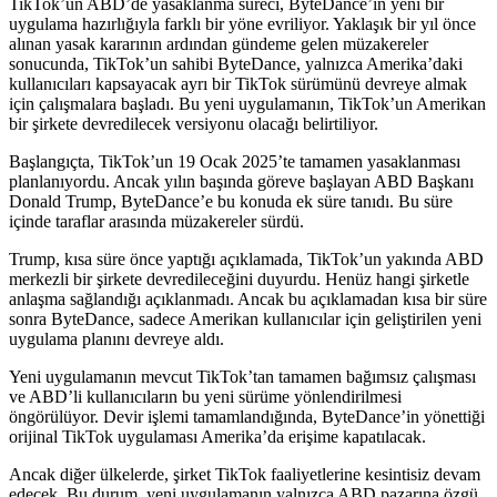
TikTok’un ABD’de yasaklanma süreci, ByteDance’in yeni bir
uygulama hazırlığıyla farklı bir yöne evriliyor. Yaklaşık bir yıl önce
alınan yasak kararının ardından gündeme gelen müzakereler
sonucunda, TikTok’un sahibi ByteDance, yalnızca Amerika’daki
kullanıcıları kapsayacak ayrı bir TikTok sürümünü devreye almak
için çalışmalara başladı. Bu yeni uygulamanın, TikTok’un Amerikan
bir şirkete devredilecek versiyonu olacağı belirtiliyor.
Başlangıçta, TikTok’un 19 Ocak 2025’te tamamen yasaklanması
planlanıyordu. Ancak yılın başında göreve başlayan ABD Başkanı
Donald Trump, ByteDance’e bu konuda ek süre tanıdı. Bu süre
içinde taraflar arasında müzakereler sürdü.
Trump, kısa süre önce yaptığı açıklamada, TikTok’un yakında ABD
merkezli bir şirkete devredileceğini duyurdu. Henüz hangi şirketle
anlaşma sağlandığı açıklanmadı. Ancak bu açıklamadan kısa bir süre
sonra ByteDance, sadece Amerikan kullanıcılar için geliştirilen yeni
uygulama planını devreye aldı.
Yeni uygulamanın mevcut TikTok’tan tamamen bağımsız çalışması
ve ABD’li kullanıcıların bu yeni sürüme yönlendirilmesi
öngörülüyor. Devir işlemi tamamlandığında, ByteDance’in yönettiği
orijinal TikTok uygulaması Amerika’da erişime kapatılacak.
Ancak diğer ülkelerde, şirket TikTok faaliyetlerine kesintisiz devam
edecek. Bu durum, yeni uygulamanın yalnızca ABD pazarına özgü