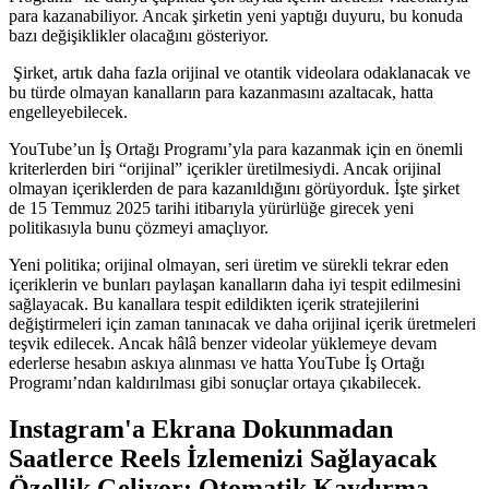
para kazanabiliyor. Ancak şirketin yeni yaptığı duyuru, bu konuda
bazı değişiklikler olacağını gösteriyor.
Şirket, artık daha fazla orijinal ve otantik videolara odaklanacak ve
bu türde olmayan kanalların para kazanmasını azaltacak, hatta
engelleyebilecek.
YouTube’un İş Ortağı Programı’yla para kazanmak için en önemli
kriterlerden biri “orijinal” içerikler üretilmesiydi. Ancak orijinal
olmayan içeriklerden de para kazanıldığını görüyorduk. İşte şirket
de 15 Temmuz 2025 tarihi itibarıyla yürürlüğe girecek yeni
politikasıyla bunu çözmeyi amaçlıyor.
Yeni politika; orijinal olmayan, seri üretim ve sürekli tekrar eden
içeriklerin ve bunları paylaşan kanalların daha iyi tespit edilmesini
sağlayacak. Bu kanallara tespit edildikten içerik stratejilerini
değiştirmeleri için zaman tanınacak ve daha orijinal içerik üretmeleri
teşvik edilecek. Ancak hâlâ benzer videolar yüklemeye devam
ederlerse hesabın askıya alınması ve hatta YouTube İş Ortağı
Programı’ndan kaldırılması gibi sonuçlar ortaya çıkabilecek.
Instagram'a Ekrana Dokunmadan
Saatlerce Reels İzlemenizi Sağlayacak
Özellik Geliyor: Otomatik Kaydırma