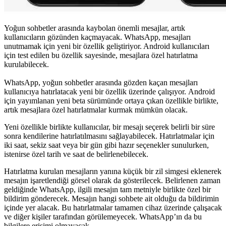
Yoğun sohbetler arasında kaybolan önemli mesajlar, artık
kullanıcıların gözünden kaçmayacak. WhatsApp, mesajları
unutmamak için yeni bir özellik geliştiriyor. Android kullanıcıları
için test edilen bu özellik sayesinde, mesajlara özel hatırlatma
kurulabilecek.
WhatsApp, yoğun sohbetler arasında gözden kaçan mesajları
kullanıcıya hatırlatacak yeni bir özellik üzerinde çalışıyor. Android
için yayımlanan yeni beta sürümünde ortaya çıkan özellikle birlikte,
artık mesajlara özel hatırlatmalar kurmak mümkün olacak.
Yeni özellikle birlikte kullanıcılar, bir mesajı seçerek belirli bir süre
sonra kendilerine hatırlatılmasını sağlayabilecek. Hatırlatmalar için
iki saat, sekiz saat veya bir gün gibi hazır seçenekler sunulurken,
istenirse özel tarih ve saat de belirlenebilecek.
Hatırlatma kurulan mesajların yanına küçük bir zil simgesi eklenerek
mesajın işaretlendiği görsel olarak da gösterilecek. Belirlenen zaman
geldiğinde WhatsApp, ilgili mesajın tam metniyle birlikte özel bir
bildirim gönderecek. Mesajın hangi sohbete ait olduğu da bildirimin
içinde yer alacak. Bu hatırlatmalar tamamen cihaz üzerinde çalışacak
ve diğer kişiler tarafından görülemeyecek. WhatsApp’ın da bu
bilgilere erişimi olmayacak.