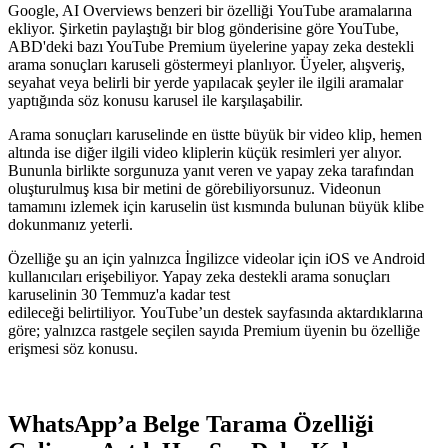
Google, AI Overviews benzeri bir özelliği YouTube aramalarına
ekliyor. Şirketin paylaştığı bir blog gönderisine göre YouTube,
ABD'deki bazı YouTube Premium üyelerine yapay zeka destekli
arama sonuçları karuseli göstermeyi planlıyor. Üyeler, alışveriş,
seyahat veya belirli bir yerde yapılacak şeyler ile ilgili aramalar
yaptığında söz konusu karusel ile karşılaşabilir.
Arama sonuçları karuselinde en üstte büyük bir video klip, hemen
altında ise diğer ilgili video kliplerin küçük resimleri yer alıyor.
Bununla birlikte sorgunuza yanıt veren ve yapay zeka tarafından
oluşturulmuş kısa bir metini de görebiliyorsunuz. Videonun
tamamını izlemek için karuselin üst kısmında bulunan büyük klibe
dokunmanız yeterli.
Özelliğe şu an için yalnızca İngilizce videolar için iOS ve Android
kullanıcıları erişebiliyor. Yapay zeka destekli arama sonuçları
karuselinin 30 Temmuz'a kadar test
edileceği belirtiliyor. YouTube’un destek sayfasında aktardıklarına
göre; yalnızca rastgele seçilen sayıda Premium üyenin bu özelliğe
erişmesi söz konusu.
WhatsApp’a Belge Tarama Özelliği